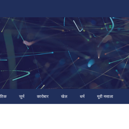
ीतिक
जुर्म
कारोबार
खेल
धर्म
मूवी मसाला