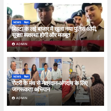
NEWS
बिहार
बिहटा के लई बाजार में खुला नया पुलिस ओपी,
सुरक्षा व्यवस्था होगी और मजबूत
ADMIN
NEWS
बिहार
रोटरी के मंच से नेत्रदान-अंगदान के लिए
जागरूकता अभियान
ADMIN