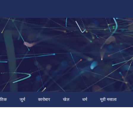
ीतिक
जुर्म
कारोबार
खेल
धर्म
मूवी मसाला